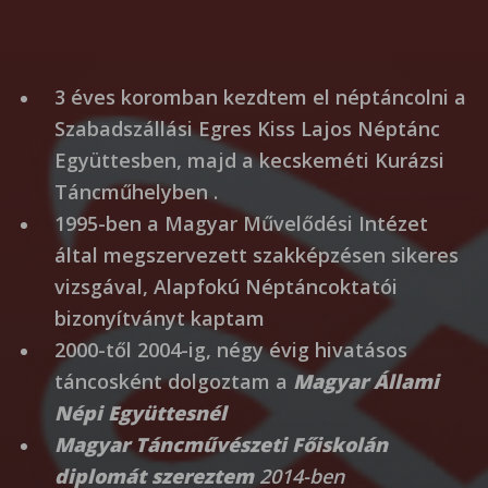
3 éves koromban kezdtem el néptáncolni a
Szabadszállási Egres Kiss Lajos Néptánc
Együttesben, majd a kecskeméti Kurázsi
Táncműhelyben .
1995-ben a Magyar Művelődési Intézet
által megszervezett szakképzésen sikeres
vizsgával, Alapfokú Néptáncoktatói
bizonyítványt kaptam
2000-től 2004-ig, négy évig hivatásos
táncosként dolgoztam a
Magyar Állami
Népi Együttesnél
Magyar Táncművészeti Főiskolán
diplomát szereztem
2014-ben