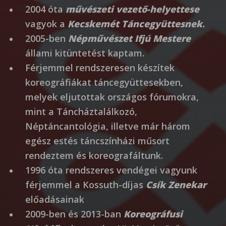
2004 óta
művészeti vezető-helyettese
vagyok a
Kecskemét Táncegyüttesnek
.
2005-ben
Népművészet Ifjú Mestere
állami kitüntetést kaptam.
Férjemmel rendszeresen készítek
koreográfiákat táncegyüttesekben,
melyek eljutottak országos fórumokra,
mint a Táncháztalálkozó,
Néptáncantológia, illetve már három
egész estés táncszínházi műsort
rendeztem és koreografáltunk.
1996 óta rendszeres vendégei vagyunk
férjemmel a Kossuth-díjas
Csík Zenekar
előadásainak
2009-ben és 2013-ban
Koreográfusi