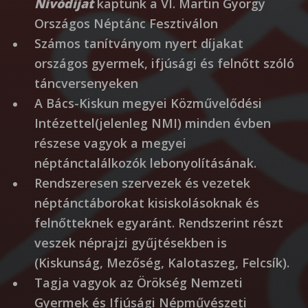
Nívódíjat
kaptunk a VI. Martin György
Országos Néptánc Fesztiválon
Számos tanítványom nyert díjakat
országos gyermek, ifjúsági és felnőtt szóló
táncversenyeken
A Bács-Kiskun megyei Közművelődési
Intézettel(jelenleg NMI) minden évben
részese vagyok a megyei
néptánctalálkozók lebonyolításának.
Rendszeresen szervezek és vezetek
néptánctáborokat kisiskolásoknak és
felnőtteknek egyaránt. Rendszerint részt
veszek néprajzi gyűjtésekben is
(Kiskunság, Mezőség, Kalotaszeg, Felcsík).
Tagja vagyok az Örökség Nemzeti
Gyermek és Ifjúsági Népművészeti