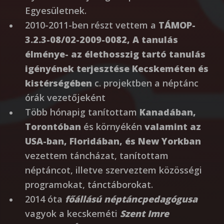
Egyesületnek.
2010-2011-ben részt vettem a
TÁMOP-
3.2.3-08/02-2009-0082, A tanulás
élménye- az élethosszig tartó tanulás
igényének terjesztése Kecskeméten és
kistérségében
c. projektben a néptánc
órák vezetőjeként
Több hónapig tanítottam
Kanadában,
Torontóban
és környékén
valamint az
USA-ban, Floridában, és New Yorkban
vezettem táncházat, tanítottam
néptáncot, illetve szerveztem közösségi
programokat, tánctáborokat.
2014 óta
főállású néptáncpedagógusa
vagyok a kecskeméti
Szent Imre