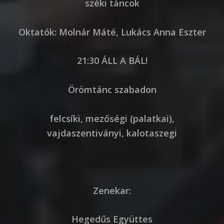
széki táncok
Oktatók: Molnár Máté, Lukács Anna Eszter
21:30 ÁLL A BÁL!
Örömtánc szabadon
felcsíki, mezőségi (palatkai),
vajdaszentiványi, kalotaszegi
Zenekar:
Hegedűs Együttes