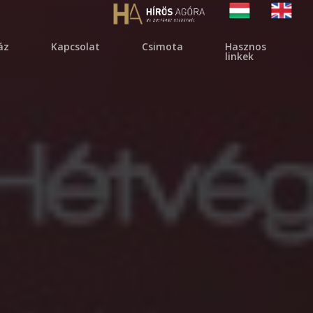
áz
kapcsolat
csimota
hasznos
linkek