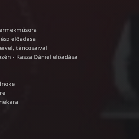
Gyermekműsora
vész előadása
ivel, táncosaival
özén - Kasza Dániel előadása
elnöke
re
enekara