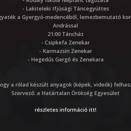
- Lakiteleki Ifjúsági Táncegyüttes
agyaték a Gyergyó-medencéből, lemezbemutató ko
Andrással
21:00 Táncház
- Csipkefa Zenekar
- Karmazsin Zenekar
- Hegedűs Gergő és Zenekara
ogy a rólad készült anyagok (képek, videók) felha
Szervező: a Határtalan Örökség Egyesület
részletes információ itt!