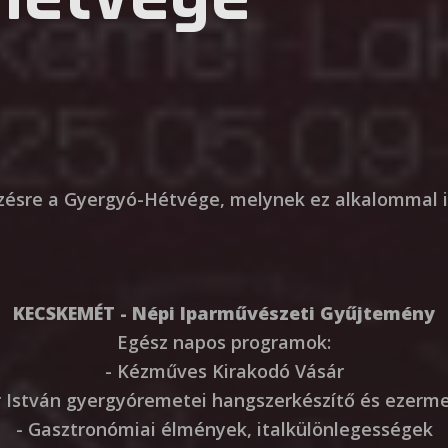
zésre a Gyergyó-Hétvége, melynek ez alkalommal is
KECSKEMÉT - Népi Iparművészeti Gyűjtemény
Egész napos programok:
- Kézműves Kirakodó Vásár
ter István gyergyóremetei hangszerkészítő és ezerm
- Gasztronómiai élmények, italkülönlegességek