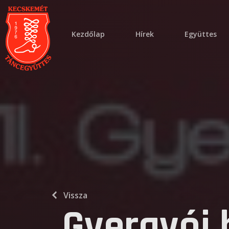
kezdőlap
hírek
együttes
Vissza
Gyergyói 