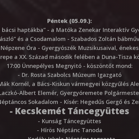
Péntek (05.09.):
a bácsi haptákba” - a Matóka Zenekar Interaktív 
 László” és a Csodamalom - Szabados Zoltán bábmű
Népzene Óra - Gyergyószék Muzsikusaival, énekese
zerepe a XX. Század második felében a Duna-Tisza k
17:00 Ünnepélyes Megnyitó - köszöntőt mond:
- Dr. Rosta Szabolcs Múzeum Igazgató
 Mák Kornél, a Bács-Kiskun vármegyei közgyűlés Al
 Laczkó-Albert Elemér, Gyergyóremete Polgármeste
Néptáncos Sokadalom - Kísér: Hegedűs Gergő és Z
- Kecskemét Táncegyüttes
- Kunság Táncegyüttes
- Hírös Néptánc Tanoda
- Kodály Iskola Néptánc tagozata