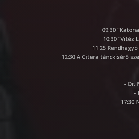
09:30 “Katon
10:30 “Vitéz
11:25 Rendhagyó 
12:30 A Citera tánckísérő s
- Dr.
-
17:30 