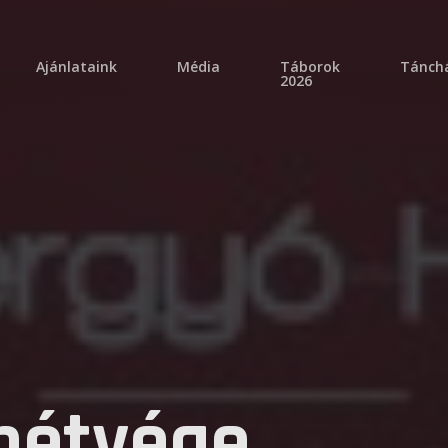
ajánlataink
média
táborok
tánch
2026
hétvége